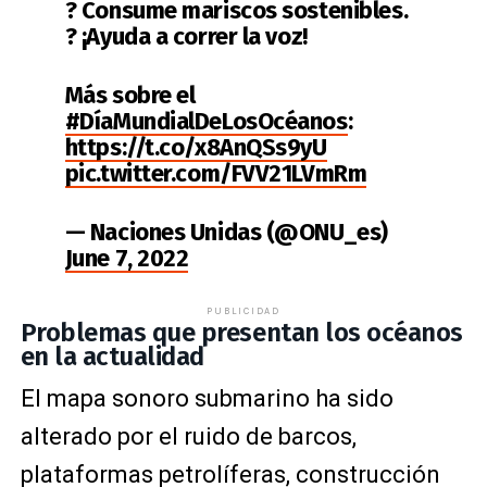
? Consume mariscos sostenibles.
?️ ¡Ayuda a correr la voz!
Más sobre el
#DíaMundialDeLosOcéanos
:
https://t.co/x8AnQSs9yU
pic.twitter.com/FVV21LVmRm
— Naciones Unidas (@ONU_es)
June 7, 2022
PUBLICIDAD
Problemas que presentan los océanos
en la actualidad
El mapa sonoro submarino ha sido
alterado por el ruido de barcos,
plataformas petrolíferas, construcción