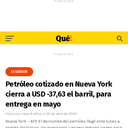
PUBLICIDAD
PUBLICIDAD
ECUADOR
Petróleo cotizado en Nueva York
cierra a USD -37,63 el barril, para
entrega en mayo
Publicado
hace 6 años
el
20 de abril de 2020
Nueva York – AFP El derrumbe del petróleo llegó este lunes a
niveles históricos: los inversores y especuladores pagan para