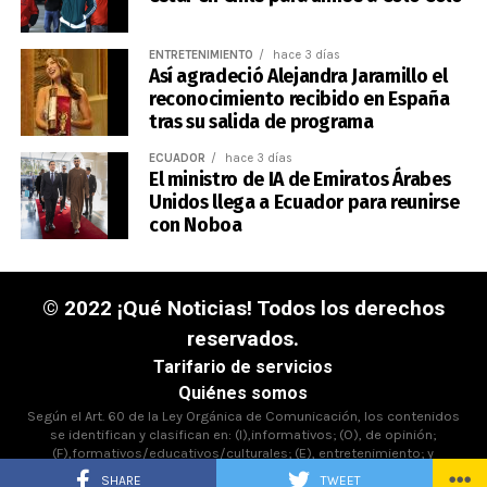
ENTRETENIMIENTO
hace 3 días
Así agradeció Alejandra Jaramillo el
reconocimiento recibido en España
tras su salida de programa
ECUADOR
hace 3 días
El ministro de IA de Emiratos Árabes
Unidos llega a Ecuador para reunirse
con Noboa
© 2022 ¡Qué Noticias! Todos los derechos
reservados.
Tarifario de servicios
Quiénes somos
Según el Art. 60 de la Ley Orgánica de Comunicación, los contenidos
se identifican y clasifican en: (I),informativos; (O), de opinión;
(F),formativos/educativos/culturales; (E), entretenimiento; y
(D),deportivos.
SHARE
TWEET