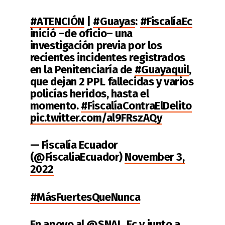
#ATENCIÓN
|
#Guayas
:
#FiscalíaEc
inició –de oficio– una
investigación previa por los
recientes incidentes registrados
en la Penitenciaría de
#Guayaquil
,
que dejan 2 PPL fallecidas y varios
policías heridos, hasta el
momento.
#FiscalíaContraElDelito
pic.twitter.com/al9FRszAQy
— Fiscalía Ecuador
(@FiscaliaEcuador)
November 3,
2022
#MásFuertesQueNunca
En apoyo al
@SNAI_Ec
y junto a