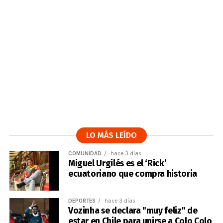
LO MÁS LEÍDO
COMUNIDAD
hace 3 días
Miguel Urgilés es el ‘Rick’
ecuatoriano que compra historia
DEPORTES
hace 3 días
Vozinha se declara "muy feliz" de
estar en Chile para unirse a Colo Colo