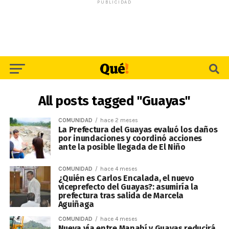
PUBLICIDAD
All posts tagged "Guayas"
COMUNIDAD
hace 2 meses
La Prefectura del Guayas evaluó los daños
por inundaciones y coordinó acciones
ante la posible llegada de El Niño
COMUNIDAD
hace 4 meses
¿Quién es Carlos Encalada, el nuevo
viceprefecto del Guayas?: asumiría la
prefectura tras salida de Marcela
Aguiñaga
COMUNIDAD
hace 4 meses
Nueva vía entre Manabí y Guayas reducirá