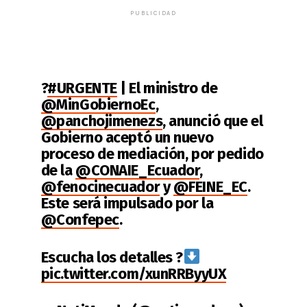
PUBLICIDAD
?
#URGENTE
| El ministro de
@MinGobiernoEc
,
@panchojimenezs
, anunció que el
Gobierno aceptó un nuevo
proceso de mediación, por pedido
de la
@CONAIE_Ecuador
,
@fenocinecuador
y
@FEINE_EC
.
Este será impulsado por la
@Confepec
.
Escucha los detalles ?
pic.twitter.com/xunRRByyUX