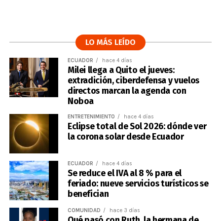
LO MÁS LEÍDO
ECUADOR
hace 4 días
Milei llega a Quito el jueves:
extradición, ciberdefensa y vuelos
directos marcan la agenda con
Noboa
ENTRETENIMIENTO
hace 4 días
Eclipse total de Sol 2026: dónde ver
la corona solar desde Ecuador
ECUADOR
hace 4 días
Se reduce el IVA al 8 % para el
feriado: nueve servicios turísticos se
benefician
COMUNIDAD
hace 3 días
Qué pasó con Ruth, la hermana de