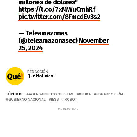
millones de dólares"
https://t.co/7xMWuCmhRf
pic.twitter.com/8FmcdEv3s2
— Teleamazonas
(@teleamazonasec)
November
25, 2024
REDACCIÓN
Qué Noticias!
TÓPICOS:
AGENDAMIENTO DE CITAS
DEUDA
EDUARDO PEÑA
GOBIERNO NACIONAL
IESS
ROBOT
PUBLICIDAD