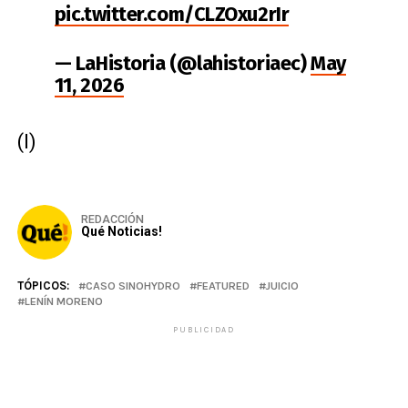
pic.twitter.com/CLZOxu2rIr
— LaHistoria (@lahistoriaec)
May
11, 2026
(I)
REDACCIÓN
Qué Noticias!
TÓPICOS:
CASO SINOHYDRO
FEATURED
JUICIO
LENÍN MORENO
PUBLICIDAD