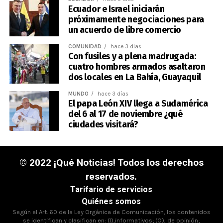
Ecuador e Israel iniciarán
próximamente negociaciones para
un acuerdo de libre comercio
COMUNIDAD
hace 3 días
Con fusiles y a plena madrugada:
cuatro hombres armados asaltaron
dos locales en La Bahía, Guayaquil
MUNDO
hace 3 días
El papa León XIV llega a Sudamérica
del 6 al 17 de noviembre ¿qué
ciudades visitará?
© 2022 ¡Qué Noticias! Todos los derechos
reservados.
Tarifario de servicios
Quiénes somos
Según el Art. 60 de la Ley Orgánica de Comunicación, los contenidos
se identifican y clasifican en: (I),informativos; (O), de opinión;