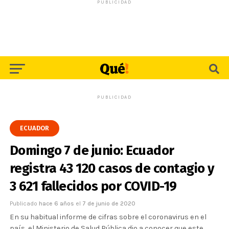
PUBLICIDAD
PUBLICIDAD
ECUADOR
Domingo 7 de junio: Ecuador
registra 43 120 casos de contagio y
3 621 fallecidos por COVID-19
Publicado
hace 6 años
el
7 de junio de 2020
En su habitual informe de cifras sobre el coronavirus en el
país, el Ministerio de Salud Pública dio a conocer que este