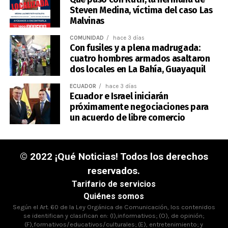
Steven Medina, víctima del caso Las
Malvinas
COMUNIDAD
hace 3 días
Con fusiles y a plena madrugada:
cuatro hombres armados asaltaron
dos locales en La Bahía, Guayaquil
ECUADOR
hace 3 días
Ecuador e Israel iniciarán
próximamente negociaciones para
un acuerdo de libre comercio
© 2022 ¡Qué Noticias! Todos los derechos
reservados.
Tarifario de servicios
Quiénes somos
Según el Art. 60 de la Ley Orgánica de Comunicación, los contenidos
se identifican y clasifican en: (I),informativos; (O), de opinión;
(F),formativos/educativos/culturales; (E), entretenimiento; y