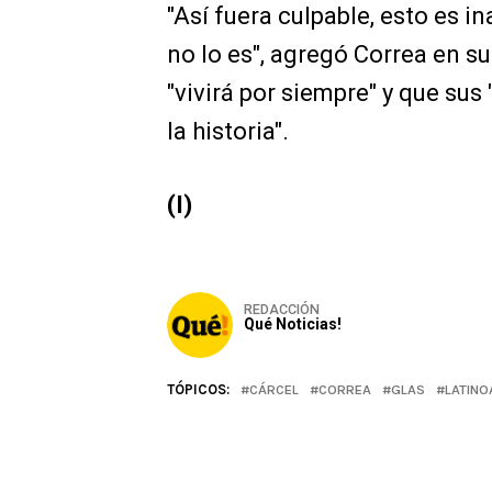
"Así fuera culpable, esto es i
no lo es", agregó Correa en su
"vivirá por siempre" y que su
la historia".
(I)
REDACCIÓN
Qué Noticias!
TÓPICOS:
CÁRCEL
CORREA
GLAS
LATINO