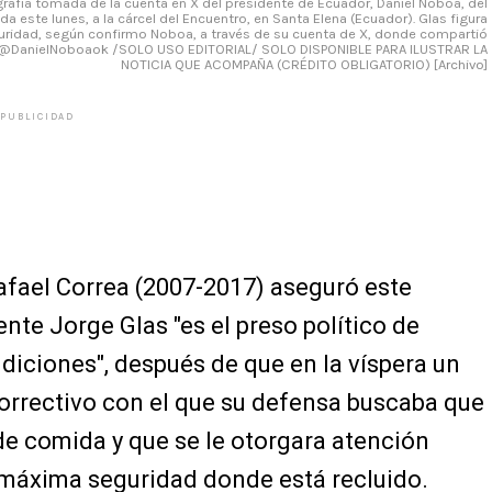
rafía tomada de la cuenta en X del presidente de Ecuador, Daniel Noboa, del
da este lunes, a la cárcel del Encuentro, en Santa Elena (Ecuador). Glas figura
guridad, según confirmo Noboa, a través de su cuenta de X, donde compartió
 EFE/ @DanielNoboaok /SOLO USO EDITORIAL/ SOLO DISPONIBLE PARA ILUSTRAR LA
NOTICIA QUE ACOMPAÑA (CRÉDITO OBLIGATORIO) [Archivo]
PUBLICIDAD
afael Correa (2007-2017) aseguró este
te Jorge Glas "es el preso político de
diciones", después de que en la víspera un
orrectivo con el que su defensa buscaba que
de comida y que se le otorgara atención
e máxima seguridad donde está recluido.