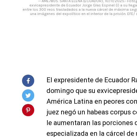
-- AME7805. SANTA ELENA (ECUADOR), 10/11/2025.- Fotog
exvicepresidente de Ecuador Jorge Glas Espinel (i) a su llega
entre los 300 reos trasladados a la nueva cárcel de máxima se
una imágenes del expolítico en el interior de la prisión.
El expresidente de Ecuador R
domingo que su exvicepresiden
América Latina en peores con
juez negó un habeas corpus c
le aumentaran las porciones 
especializada en la cárcel d