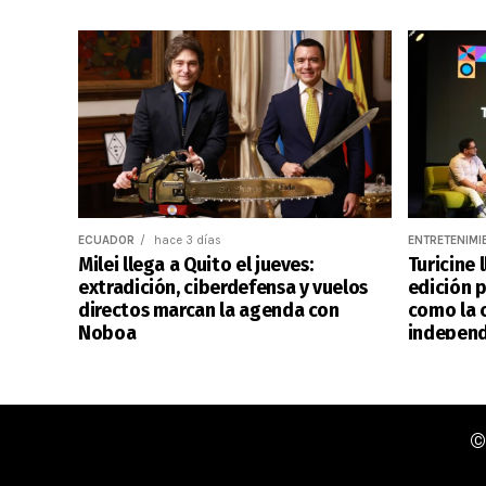
ECUADOR
hace 3 días
ENTRETENIMI
Milei llega a Quito el jueves:
Turicine 
extradición, ciberdefensa y vuelos
edición p
directos marcan la agenda con
como la c
Noboa
independ
©