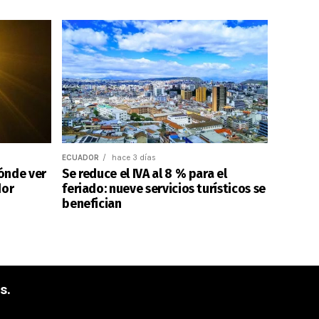
ECUADOR
hace 3 días
dónde ver
Se reduce el IVA al 8 % para el
dor
feriado: nueve servicios turísticos se
benefician
s.