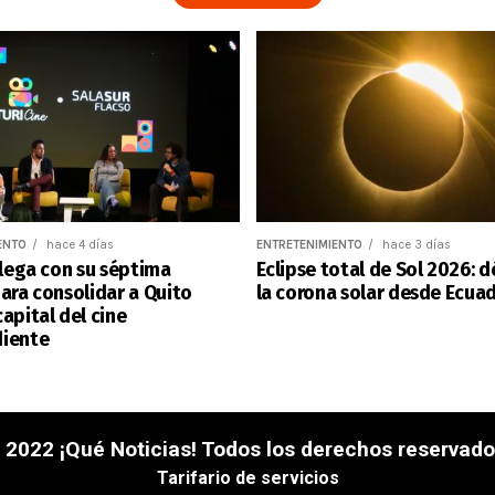
ENTO
hace 4 días
ENTRETENIMIENTO
hace 3 días
llega con su séptima
Eclipse total de Sol 2026: 
ara consolidar a Quito
la corona solar desde Ecua
apital del cine
iente
 2022 ¡Qué Noticias! Todos los derechos reservado
Tarifario de servicios