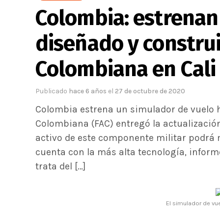
Colombia: estrenan
diseñado y construi
Colombiana en Cali
Publicado
hace 6 años
el
27 de octubre de 2020
Colombia estrena un simulador de vuelo h
Colombiana (FAC) entregó la actualización 
activo de este componente militar podrá 
cuenta con la más alta tecnología, infor
trata del […]
El simulador de vue