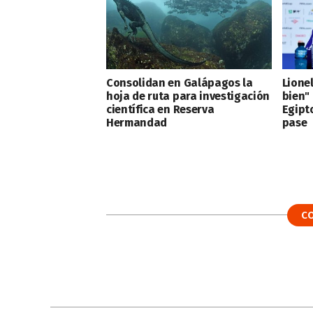
Consolidan en Galápagos la
Lionel
hoja de ruta para investigación
bien"
científica en Reserva
Egipt
Hermandad
pase
C