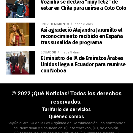
Vozinha se declara "muy feliz" de
estar en Chile para unirse a Colo Colo
ENTRETENIMIENTO
hace 3 días
Así agradeció Alejandra Jaramillo el
reconocimiento recibido en España
tras su salida de programa
ECUADOR
hace 3 días
El ministro de IA de Emiratos Árabes
Unidos llega a Ecuador para reunirse
con Noboa
© 2022 ¡Qué Noticias! Todos los derechos
reservados.
Tarifario de servicios
Quiénes somos
Según el Art. 60 de la Ley Orgánica de Comunicación, los contenidos
se identifican y clasifican en: (I),informativos; (O), de opinión;
(F),formativos/educativos/culturales; (E), entretenimiento; y