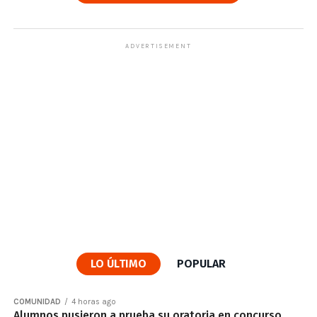
ADVERTISEMENT
LO ÚLTIMO
POPULAR
COMUNIDAD
4 horas ago
Alumnos pusieron a prueba su oratoria en concurso