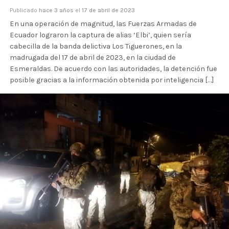
Publicado
hace 3 años
el
17 de abril de 2023
En una operación de magnitud, las Fuerzas Armadas de
Ecuador lograron la captura de alias ‘Elbi’, quien sería
cabecilla de la banda delictiva Los Tiguerones, en la
madrugada del 17 de abril de 2023, en la ciudad de
Esmeraldas. De acuerdo con las autoridades, la detención fue
posible gracias a la información obtenida por inteligencia […]