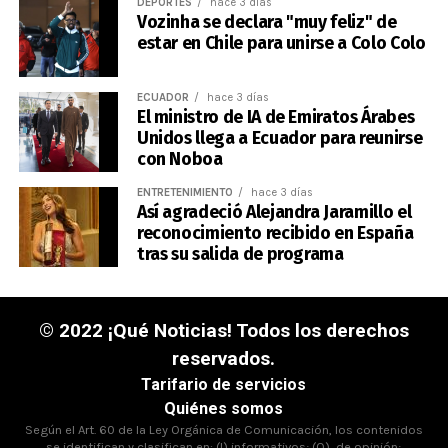
DEPORTES
hace 3 días
Vozinha se declara "muy feliz" de
estar en Chile para unirse a Colo Colo
ECUADOR
hace 3 días
El ministro de IA de Emiratos Árabes
Unidos llega a Ecuador para reunirse
con Noboa
ENTRETENIMIENTO
hace 3 días
Así agradeció Alejandra Jaramillo el
reconocimiento recibido en España
tras su salida de programa
© 2022 ¡Qué Noticias! Todos los derechos
reservados.
Tarifario de servicios
Quiénes somos
Según el Art. 60 de la Ley Orgánica de Comunicación, los contenidos
se identifican y clasifican en: (I),informativos; (O), de opinión;