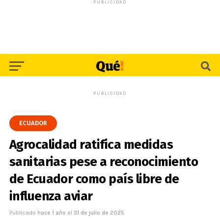
PUBLICIDAD
PUBLICIDAD
ECUADOR
Agrocalidad ratifica medidas
sanitarias pese a reconocimiento
de Ecuador como país libre de
influenza aviar
Publicado
hace 1 año
el
31 de julio de 2025