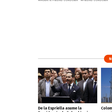
N
De la Espriella asume la
Colom