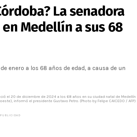
Córdoba? La senadora
 en Medellín a sus 68
 de enero a los 68 años de edad, a causa de un
ció el 20 de diciembre de 2024 a los 68 años en su ciudad natal de Medellín
roeste), informó el presidente Gustavo Petro. (Photo by Felipe CAICEDO / AFP)
PUBLICIDAD