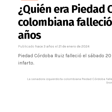
¿Quién era Piedad 
colombiana falleció
años
Publicado
hace 3 años
el
21 de enero de 2024
Piedad Córdoba Ruiz falleció el sábado 20
infarto.
La senadora izquierdista colombiana Piedad Córdoba falle
(no