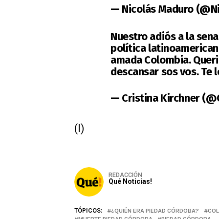
— Nicolás Maduro (@N
Nuestro adiós a la sen
política latinoamerica
amada Colombia. Querid
descansar sos vos. Te 
— Cristina Kirchner (
(I)
REDACCIÓN
Qué Noticias!
TÓPICOS:
¿QUIÉN ERA PIEDAD CÓRDOBA?
COL
MUERTE PIEDAD CÓRDOBA
PIEDAD CÓRDOBA