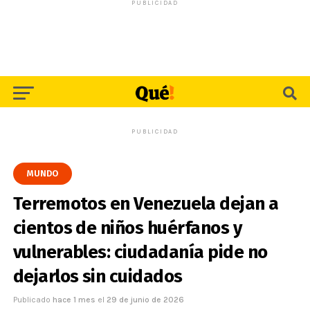
PUBLICIDAD
PUBLICIDAD
MUNDO
Terremotos en Venezuela dejan a
cientos de niños huérfanos y
vulnerables: ciudadanía pide no
dejarlos sin cuidados
Publicado
hace 1 mes
el
29 de junio de 2026