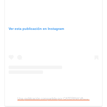
Ver esta publicación en Instagram
U
na publicación compartida por CATERINA VALENTINO (@caterinavalentino)