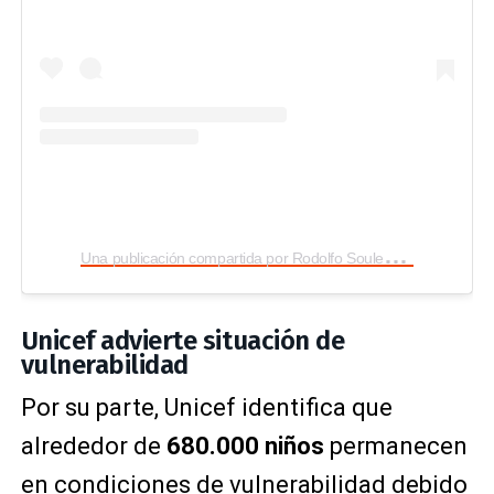
U
na publicación compartida por Rodolfo Soules (@rodolfoelchamo)
Unicef advierte situación de
vulnerabilidad
Por su parte, Unicef identifica que
alrededor de
680.000 niños
permanecen
en condiciones de vulnerabilidad debido