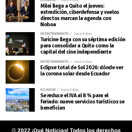
ECUADOR
hace 4 días
Milei llega a Quito el jueves:
extradición, ciberdefensa y vuelos
directos marcan la agenda con
Noboa
ENTRETENIMIENTO
hace 4 días
Turicine llega con su séptima edición
para consolidar a Quito como la
capital del cine independiente
ENTRETENIMIENTO
hace 4 días
Eclipse total de Sol 2026: dónde ver
la corona solar desde Ecuador
ECUADOR
hace 4 días
Se reduce el IVA al 8 % para el
feriado: nueve servicios turísticos se
benefician
© 2022 ¡Qué Noticias! Todos los derechos