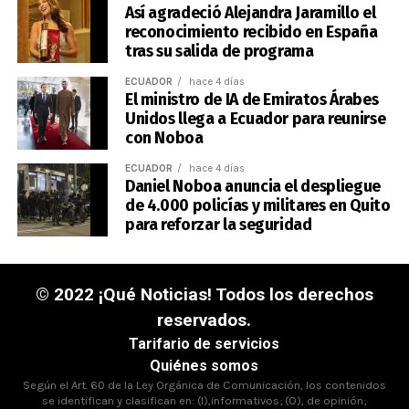
Así agradeció Alejandra Jaramillo el
reconocimiento recibido en España
tras su salida de programa
ECUADOR
hace 4 días
El ministro de IA de Emiratos Árabes
Unidos llega a Ecuador para reunirse
con Noboa
ECUADOR
hace 4 días
Daniel Noboa anuncia el despliegue
de 4.000 policías y militares en Quito
para reforzar la seguridad
© 2022 ¡Qué Noticias! Todos los derechos
reservados.
Tarifario de servicios
Quiénes somos
Según el Art. 60 de la Ley Orgánica de Comunicación, los contenidos
se identifican y clasifican en: (I),informativos; (O), de opinión;