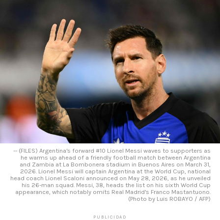
-- (FILES) Argentina's forward #10 Lionel Messi waves to supporters as
he warms up ahead of a friendly football match between Argentina
and Zambia at La Bombonera stadium in Buenos Aires on March 31,
2026. Lionel Messi will captain Argentina at the World Cup, national
head coach Lionel Scaloni announced on May 28, 2026, as he unveiled
his 26-man squad. Messi, 38, heads the list on his sixth World Cup
appearance, which notably omits Real Madrid's Franco Mastantuono.
(Photo by Luis ROBAYO / AFP)
PUBLICIDAD