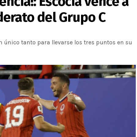
encia!: Escocia vence a
iderato del Grupo C
n único tanto para llevarse los tres puntos en su