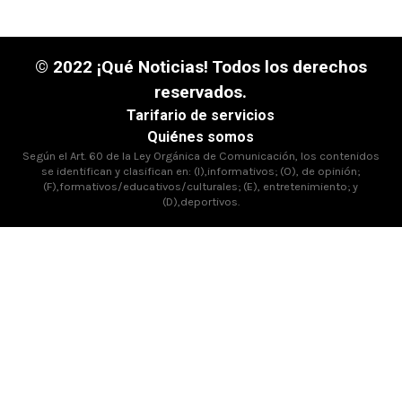
© 2022 ¡Qué Noticias! Todos los derechos
reservados.
Tarifario de servicios
Quiénes somos
Según el Art. 60 de la Ley Orgánica de Comunicación, los contenidos
se identifican y clasifican en: (I),informativos; (O), de opinión;
(F),formativos/educativos/culturales; (E), entretenimiento; y
(D),deportivos.