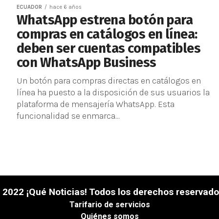
ECUADOR
hace 6 años
WhatsApp estrena botón para
compras en catálogos en línea:
deben ser cuentas compatibles
con WhatsApp Business
Un botón para compras directas en catálogos en
línea ha puesto a la disposición de sus usuarios la
plataforma de mensajería WhatsApp. Esta
funcionalidad se enmarca...
 2022 ¡Qué Noticias! Todos los derechos reservado
Tarifario de servicios
Quiénes somos