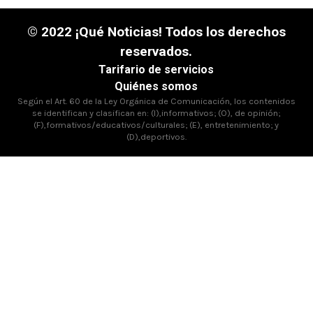
© 2022 ¡Qué Noticias! Todos los derechos
reservados.
Tarifario de servicios
Quiénes somos
Según el Art. 60 de la Ley Orgánica de Comunicación, los contenidos
se identifican y clasifican en: (I),informativos; (O), de opinión;
(F),formativos/educativos/culturales; (E), entretenimiento; y
(D),deportivos.