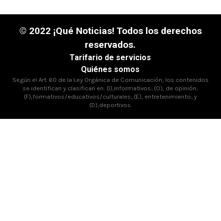
© 2022 ¡Qué Noticias! Todos los derechos
reservados.
Tarifario de servicios
Quiénes somos
Según el Art. 60 de la Ley Orgánica de Comunicación, los contenidos
se identifican y clasifican en: (I),informativos; (O), de opinión;
(F),formativos/educativos/culturales; (E), entretenimiento; y
(D),deportivos.