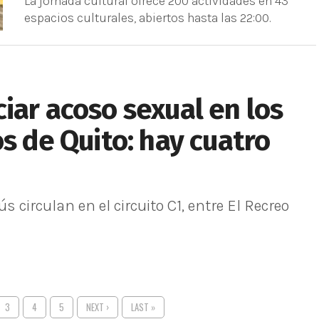
La jornada cultural ofrece 200 actividades en 43
espacios culturales, abiertos hasta las 22:00.
iar acoso sexual en los
s de Quito: hay cuatro
 circulan en el circuito C1, entre El Recreo
3
4
5
NEXT ›
LAST »