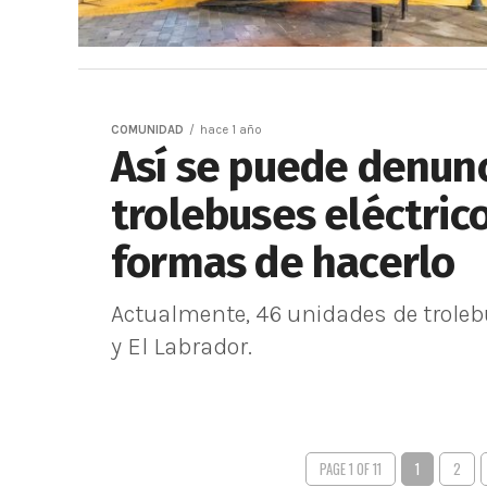
COMUNIDAD
hace 1 año
Así se puede denunc
trolebuses eléctrico
formas de hacerlo
Actualmente, 46 unidades de trolebús
y El Labrador.
PAGE 1 OF 11
1
2