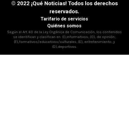
© 2022 ¡Qué Noticias! Todos los derechos
reservados.
Tarifario de servicios
Quiénes somos
Según el Art. 60 de la Ley Orgánica de Comunicación, los contenidos
se identifican y clasifican en: (I),informativos; (O), de opinión;
(F),formativos/educativos/culturales; (E), entretenimiento; y
(D),deportivos.