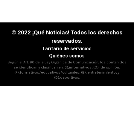
© 2022 ¡Qué Noticias! Todos los derechos
reservados.
Tarifario de servicios
Quiénes somos
Según el Art. 60 de la Ley Orgánica de Comunicación, los contenidos
se identifican y clasifican en: (I),informativos; (O), de opinión;
(F),formativos/educativos/culturales; (E), entretenimiento; y
(D),deportivos.