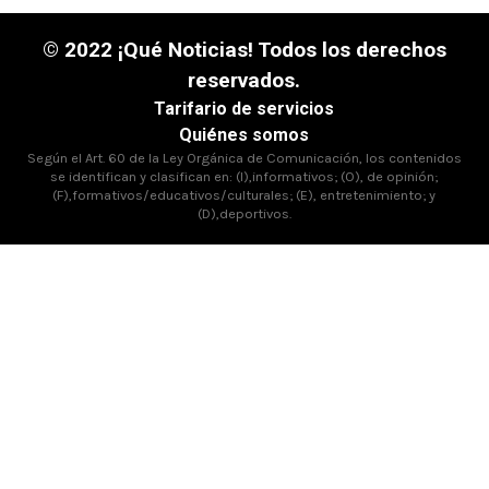
© 2022 ¡Qué Noticias! Todos los derechos
reservados.
Tarifario de servicios
Quiénes somos
Según el Art. 60 de la Ley Orgánica de Comunicación, los contenidos
se identifican y clasifican en: (I),informativos; (O), de opinión;
(F),formativos/educativos/culturales; (E), entretenimiento; y
(D),deportivos.