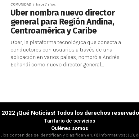
COMUNIDAD
hace 7 años
Uber nombra nuevo director
general para Región Andina,
Centroamérica y Caribe
Uber, la plataforma tecnológica que conecta a
conductores con usuarios a través de una
aplicación en varios países, nombró a Andrés
Echandi como nuevo director general...
 2022 ¡Qué Noticias! Todos los derechos reservado
Tarifario de servicios
Quiénes somos
los contenidos se identifican y clasifican en: (I),informativos; (O), 