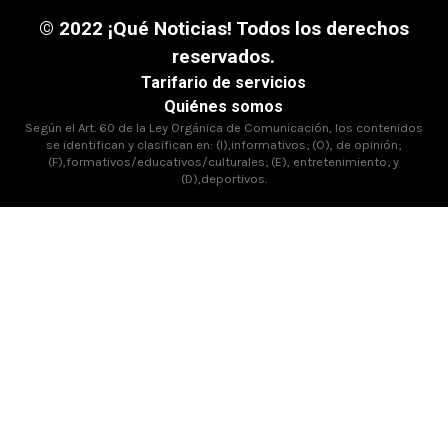
© 2022 ¡Qué Noticias! Todos los derechos
reservados.
Tarifario de servicios
Quiénes somos
Según el Art. 60 de la Ley Orgánica de Comunicación, los contenidos
se identifican y clasifican en: (I),informativos; (O), de opinión;
(F),formativos/educativos/culturales; (E), entretenimiento; y
(D),deportivos.