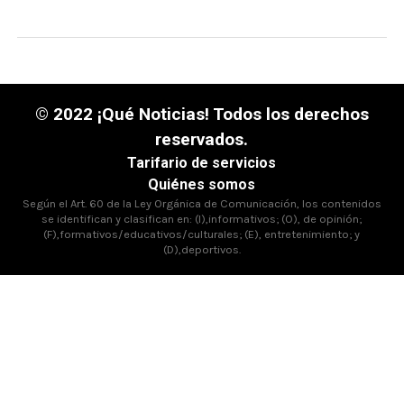
© 2022 ¡Qué Noticias! Todos los derechos
reservados.
Tarifario de servicios
Quiénes somos
Según el Art. 60 de la Ley Orgánica de Comunicación, los contenidos
se identifican y clasifican en: (I),informativos; (O), de opinión;
(F),formativos/educativos/culturales; (E), entretenimiento; y
(D),deportivos.