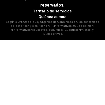
reservados.
Tarifario de servicios
Quiénes somos
Según el Art. 60 de la Ley Orgánica de Comunicación, los contenidos
se identifican y clasifican en: (I),informativos; (O), de opinión;
(F),formativos/educativos/culturales; (E), entretenimiento; y
(D),deportivos.