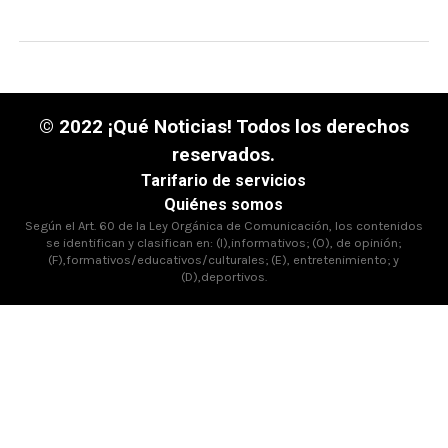
© 2022 ¡Qué Noticias! Todos los derechos
reservados.
Tarifario de servicios
Quiénes somos
Según el Art. 60 de la Ley Orgánica de Comunicación, los contenidos
se identifican y clasifican en: (I),informativos; (O), de opinión;
(F),formativos/educativos/culturales; (E), entretenimiento; y
(D),deportivos.