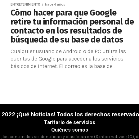
ENTRETENIMIENTO
hace 4 años
Cómo hacer para que Google
retire tu información personal de
contacto en los resultados de
búsqueda de su base de datos
Cualquier usuario de Android o de PC utiliza las
cuentas de Google para acceder a los servicios
básicos de Internet. El correo es la base de...
 2022 ¡Qué Noticias! Todos los derechos reservado
Tarifario de servicios
Quiénes somos
los contenidos se identifican y clasifican en: (I),informativos; (O), 