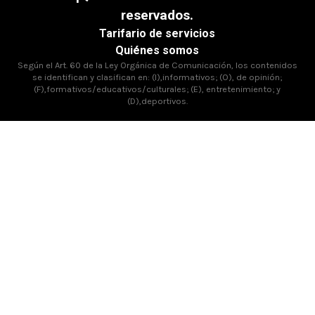
reservados.
Tarifario de servicios
Quiénes somos
Según el Art. 60 de la Ley Orgánica de Comunicación, los contenidos
se identifican y clasifican en: (I),informativos; (O), de opinión;
(F),formativos/educativos/culturales; (E), entretenimiento; y
(D),deportivos.