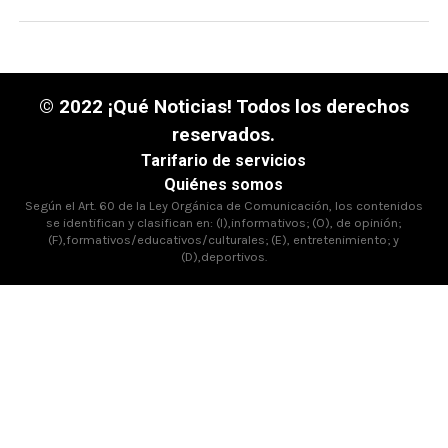
© 2022 ¡Qué Noticias! Todos los derechos
reservados.
Tarifario de servicios
Quiénes somos
Según el Art. 60 de la Ley Orgánica de Comunicación, los contenidos
se identifican y clasifican en: (I),informativos; (O), de opinión;
(F),formativos/educativos/culturales; (E), entretenimiento; y
(D),deportivos.