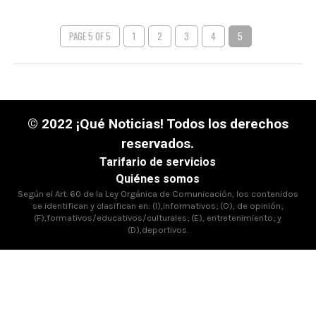
PAGE 5 OF 5
1
2
3
4
5
© 2022 ¡Qué Noticias! Todos los derechos
reservados.
Tarifario de servicios
Quiénes somos
Según el Art. 60 de la Ley Orgánica de Comunicación, los contenidos
se identifican y clasifican en: (I),informativos; (O), de opinión;
(F),formativos/educativos/culturales; (E), entretenimiento; y
(D),deportivos.