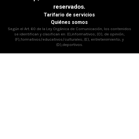
reservados.
Tarifario de servicios
Quiénes somos
Según el Art. 60 de la Ley Orgánica de Comunicación, los contenidos
se identifican y clasifican en: (I),informativos; (O), de opinión;
(F),formativos/educativos/culturales; (E), entretenimiento; y
(D),deportivos.