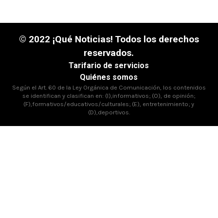
© 2022 ¡Qué Noticias! Todos los derechos
reservados.
Tarifario de servicios
Quiénes somos
Según el Art. 60 de la Ley Orgánica de Comunicación, los contenidos
se identifican y clasifican en: (I),informativos; (O), de opinión;
(F),formativos/educativos/culturales; (E), entretenimiento; y
(D),deportivos.