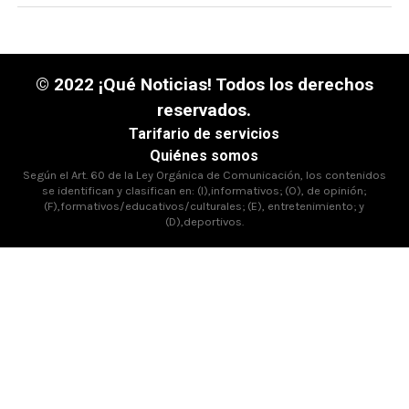
© 2022 ¡Qué Noticias! Todos los derechos
reservados.
Tarifario de servicios
Quiénes somos
Según el Art. 60 de la Ley Orgánica de Comunicación, los contenidos
se identifican y clasifican en: (I),informativos; (O), de opinión;
(F),formativos/educativos/culturales; (E), entretenimiento; y
(D),deportivos.