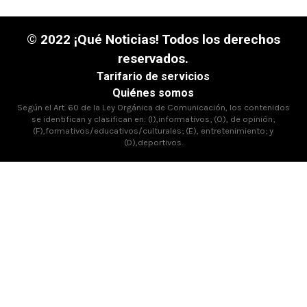
© 2022 ¡Qué Noticias! Todos los derechos
reservados.
Tarifario de servicios
Quiénes somos
Según el Art. 60 de la Ley Orgánica de Comunicación, los contenidos
se identifican y clasifican en: (I),informativos; (O), de opinión;
(F),formativos/educativos/culturales; (E), entretenimiento; y
(D),deportivos.