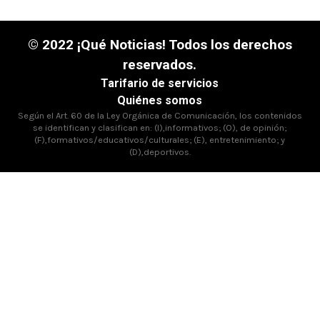
© 2022 ¡Qué Noticias! Todos los derechos
reservados.
Tarifario de servicios
Quiénes somos
Según el Art. 60 de la Ley Orgánica de Comunicación, los contenidos
se identifican y clasifican en: (I),informativos; (O), de opinión;
(F),formativos/educativos/culturales; (E), entretenimiento; y
(D),deportivos.