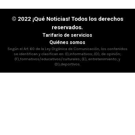
© 2022 ¡Qué Noticias! Todos los derechos
reservados.
Tarifario de servicios
Quiénes somos
Según el Art. 60 de la Ley Orgánica de Comunicación, los contenidos
se identifican y clasifican en: (I),informativos; (O), de opinión;
(F),formativos/educativos/culturales; (E), entretenimiento; y
(D),deportivos.