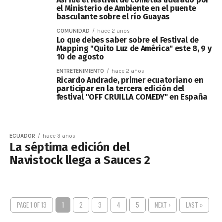
el Ministerio de Ambiente en el puente
basculante sobre el río Guayas
COMUNIDAD
hace 2 años
Lo que debes saber sobre el Festival de
Mapping "Quito Luz de América" este 8, 9 y
10 de agosto
ENTRETENIMIENTO
hace 2 años
Ricardo Andrade, primer ecuatoriano en
participar en la tercera edición del
festival "OFF CRUILLA COMEDY" en España
ECUADOR
hace 3 años
La séptima edición del
Navistock llega a Sauces 2
PAGE 1 OF 13
1
2
3
4
5
NEXT ›
LAST »