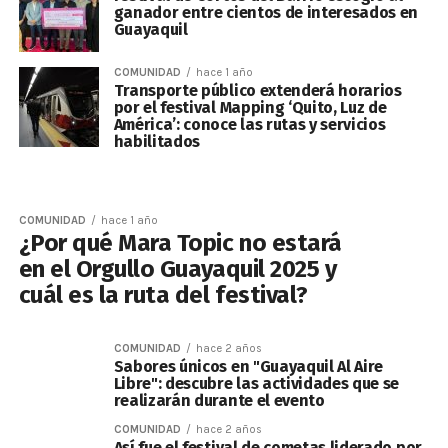
ganador entre cientos de interesados en
Guayaquil
COMUNIDAD
hace 1 año
Transporte público extenderá horarios
por el festival Mapping ‘Quito, Luz de
América’: conoce las rutas y servicios
habilitados
COMUNIDAD
hace 1 año
¿Por qué Mara Topic no estará
en el Orgullo Guayaquil 2025 y
cuál es la ruta del festival?
COMUNIDAD
hace 2 años
Sabores únicos en "Guayaquil Al Aire
Libre": descubre las actividades que se
realizarán durante el evento
COMUNIDAD
hace 2 años
Así fue el festival de cometas liderado por