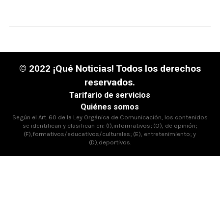
© 2022 ¡Qué Noticias! Todos los derechos
reservados.
Tarifario de servicios
Quiénes somos
Según el Art. 60 de la Ley Orgánica de Comunicación, los contenidos
se identifican y clasifican en: (I),informativos; (O), de opinión;
(F),formativos/educativos/culturales; (E), entretenimiento; y
(D),deportivos.