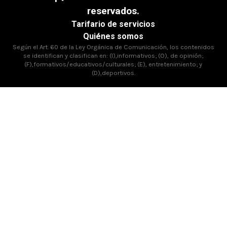
reservados.
Tarifario de servicios
Quiénes somos
Según el Art. 60 de la Ley Orgánica de Comunicación, los contenidos
se identifican y clasifican en: (I),informativos; (O), de opinión;
(F),formativos/educativos/culturales; (E), entretenimiento; y
(D),deportivos.