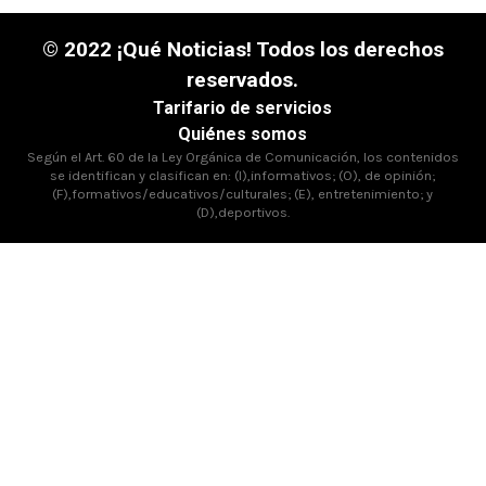
© 2022 ¡Qué Noticias! Todos los derechos
reservados.
Tarifario de servicios
Quiénes somos
Según el Art. 60 de la Ley Orgánica de Comunicación, los contenidos
se identifican y clasifican en: (I),informativos; (O), de opinión;
(F),formativos/educativos/culturales; (E), entretenimiento; y
(D),deportivos.