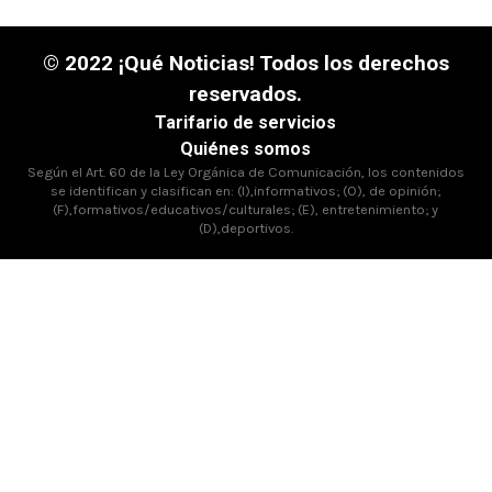
© 2022 ¡Qué Noticias! Todos los derechos
reservados.
Tarifario de servicios
Quiénes somos
Según el Art. 60 de la Ley Orgánica de Comunicación, los contenidos
se identifican y clasifican en: (I),informativos; (O), de opinión;
(F),formativos/educativos/culturales; (E), entretenimiento; y
(D),deportivos.