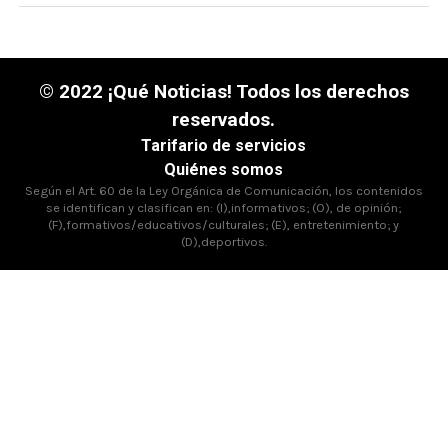
© 2022 ¡Qué Noticias! Todos los derechos
reservados.
Tarifario de servicios
Quiénes somos
Según el Art. 60 de la Ley Orgánica de Comunicación, los contenidos
se identifican y clasifican en: (I),informativos; (O), de opinión;
(F),formativos/educativos/culturales; (E), entretenimiento; y
(D),deportivos.