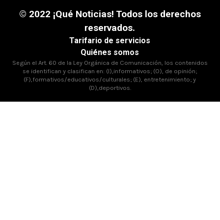
© 2022 ¡Qué Noticias! Todos los derechos
reservados.
Tarifario de servicios
Quiénes somos
Según el Art. 60 de la Ley Orgánica de Comunicación, los contenidos
se identifican y clasifican en: (I),informativos; (O), de opinión;
(F),formativos/educativos/culturales; (E), entretenimiento; y
(D),deportivos.